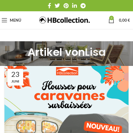
0
MENÜ
0,00
€
Artikel von
Lisa
23
JUNI