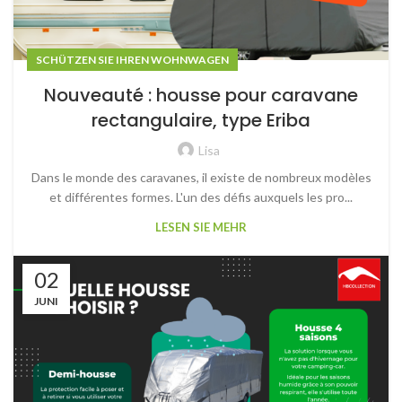
SCHÜTZEN SIE IHREN WOHNWAGEN
Nouveauté : housse pour caravane
rectangulaire, type Eriba
Lisa
Dans le monde des caravanes, il existe de nombreux modèles
et différentes formes. L'un des défis auxquels les pro...
LESEN SIE MEHR
02
JUNI