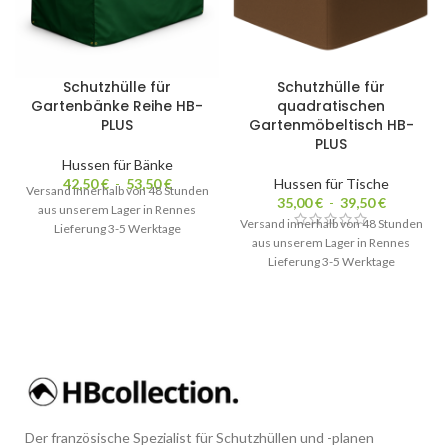
Schutzhülle für
Schutzhülle für
Gartenbänke Reihe HB-
quadratischen
PLUS
Gartenmöbeltisch HB-
PLUS
Hussen für Bänke
42,50
€
-
53,50
€
Hussen für Tische
Versand innerhalb von 48 Stunden
35,00
€
-
39,50
€
aus unserem Lager in Rennes
Versand innerhalb von 48 Stunden
Lieferung 3-5 Werktage
aus unserem Lager in Rennes
Lieferung 3-5 Werktage
Der französische Spezialist für Schutzhüllen und -planen