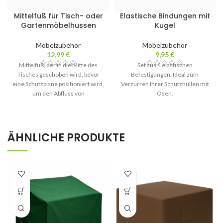
Mittelfuß für Tisch- oder
Elastische Bindungen mit
Gartenmöbelhussen
Kugel
Möbelzubehör
Möbelzubehör
12,99
€
9,95
€
Mittelfuß, der in die Mitte des
Set aus 4 elastischen
Tisches geschoben wird, bevor
Befestigungen. Ideal zum
eine Schutzplane positioniert wird,
Verzurren Ihrer Schutzhüllen mit
um den Abfluss von
Ösen.
ÄHNLICHE PRODUKTE