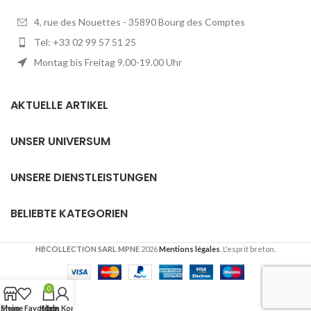
4, rue des Nouettes - 35890 Bourg des Comptes
Tel: +33 02 99 57 51 25
Montag bis Freitag 9.00-19.00 Uhr
AKTUELLE ARTIKEL
UNSER UNIVERSUM
UNSERE DIENSTLEISTUNGEN
BELIEBTE KATEGORIEN
HBCOLLECTION SARL MPNE
2026
Mentions légales
. L'esprit breton.
0
Meine Favoriten
Shop
Korb
Mein Konto