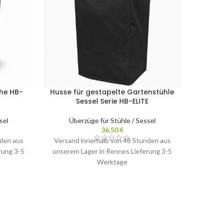
ihe HB-
Husse für gestapelte Gartenstühle
Sessel Serie HB-ELITE
Zentr
o
sel
Überzüge für Stühle / Sessel
36,50
€
nden aus
Versand innerhalb von 48 Stunden aus
rung 3-5
unserem Lager in Rennes Lieferung 3-5
Zentral
Werktage
Tisch
übe