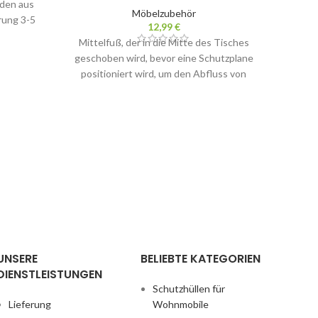
nden aus
Möbelzubehör
Maße: 
rung 3-5
12,99
€
48 Stu
Mittelfuß, der in die Mitte des Tisches
geschoben wird, bevor eine Schutzplane
positioniert wird, um den Abfluss von
UNSERE
BELIEBTE KATEGORIEN
DIENSTLEISTUNGEN
Schutzhüllen für
Lieferung
Wohnmobile