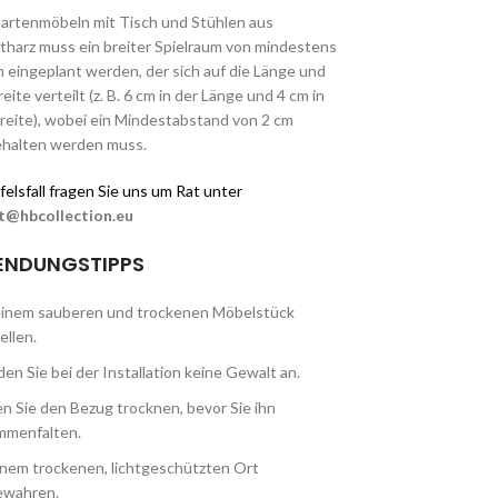
Gartenmöbeln mit Tisch und Stühlen aus
harz muss ein breiter Spielraum von mindestens
 eingeplant werden, der sich auf die Länge und
reite verteilt (z. B. 6 cm in der Länge und 4 cm in
reite), wobei ein Mindestabstand von 2 cm
ehalten werden muss.
elsfall fragen Sie uns um Rat unter
t@hbcollection.eu
NDUNGSTIPPS
einem sauberen und trockenen Möbelstück
ellen.
n Sie bei der Installation keine Gewalt an.
n Sie den Bezug trocknen, bevor Sie ihn
mmenfalten.
inem trockenen, lichtgeschützten Ort
ewahren.