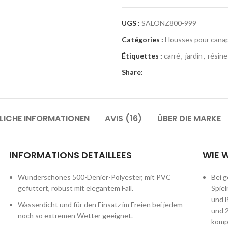
UGS :
SALONZ800-999
Catégories :
Housses pour canap
Étiquettes :
carré
,
jardin
,
résine
Share:
LICHE INFORMATIONEN
AVIS (16)
ÜBER DIE MARKE
INFORMATIONS DETAILLEES
WIE 
Wunderschönes 500-Denier-Polyester, mit PVC
Bei g
gefüttert, robust mit elegantem Fall.
Spie
und B
Wasserdicht und für den Einsatz im Freien bei jedem
und 2
noch so extremen Wetter geeignet.
komp