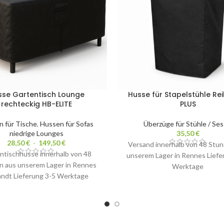
sse Gartentisch Lounge
Husse für Stapelstühle Re
rechteckig HB-ELITE
PLUS
 für Tische
,
Hussen für Sofas
Überzüge für Stühle / Ses
niedrige Lounges
35,50
€
28,50
€
-
149,50
€
Versand innerhalb von 48 Stu
ntischhusse innerhalb von 48
unserem Lager in Rennes Liefe
n aus unserem Lager in Rennes
Werktage
andt Lieferung 3-5 Werktage