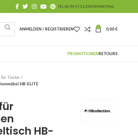
TEL 02.99.57.51.25
KONTAKT
FAQ
0
ANMELDEN / REGISTRIEREN
0,00
€
PROMOTIONEN
RETOURS
 für Tische
rtenmöbel HB-ELITE
für
hen
ltisch HB-