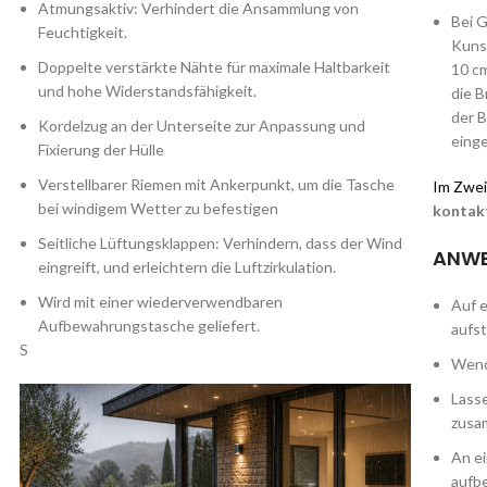
Atmungsaktiv: Verhindert die Ansammlung von
Bei 
Feuchtigkeit.
Kunst
Doppelte verstärkte Nähte für maximale Haltbarkeit
10 cm
und hohe Widerstandsfähigkeit.
die B
der B
Kordelzug an der Unterseite zur Anpassung und
eing
Fixierung der Hülle
Verstellbarer Riemen mit Ankerpunkt, um die Tasche
Im Zweif
bei windigem Wetter zu befestigen
kontak
Seitliche Lüftungsklappen: Verhindern, dass der Wind
ANWE
eingreift, und erleichtern die Luftzirkulation.
Wird mit einer wiederverwendbaren
Auf 
Aufbewahrungstasche geliefert.
aufst
S
Wende
Lasse
zusa
An e
aufb