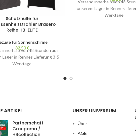
Versand innerhalb von 48 Stu
unserem Lager in Rennes Liefe
Werktage
Schutzhülle für
ssenheizstrahler Brasero
Reihe HB-ELITE
ezüge für Sonnenschirme
32,50
€
 innerhalb von 48 Stunden aus
 Lager in Rennes Lieferung 3-5
Werktage
E ARTIKEL
UNSER UNIVERSUM
Partnerschaft
Über
Groupama /
AGB
HBcollection