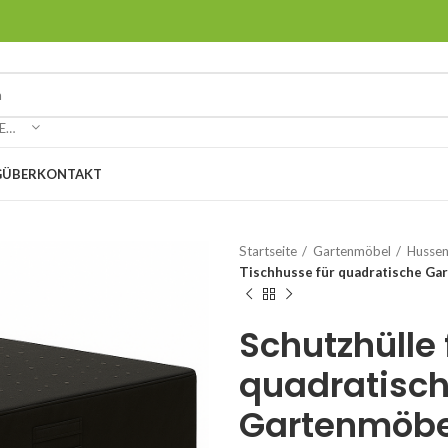
WÄHLEN SIE EINE KATEGORIE
G
ÜBER
KONTAKT
Startseite
Gartenmöbel
Hussen
Tischhusse für quadratische Ga
Schutzhülle 
quadratisc
Gartenmöbe