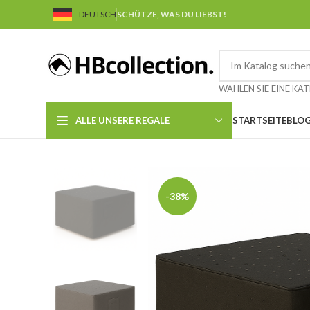
DEUTSCH
SCHÜTZE, WAS DU LIEBST!
ALLE UNSERE REGALE
STARTSEITE
BLO
-38%