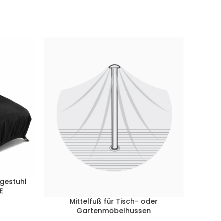
egestuhl
Un
E
Mittelfuß für Tisch- oder
Qua
Gartenmöbelhussen