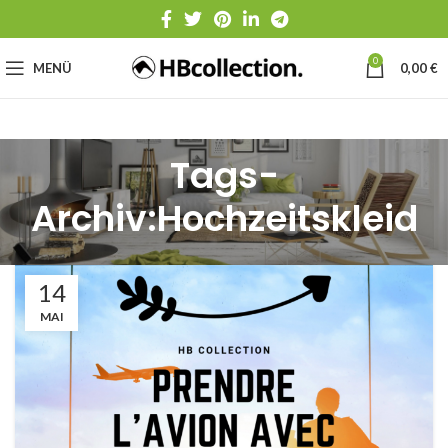
0
MENÜ
0,00
€
Tags-
Archiv:Hochzeitskleid
14
MAI