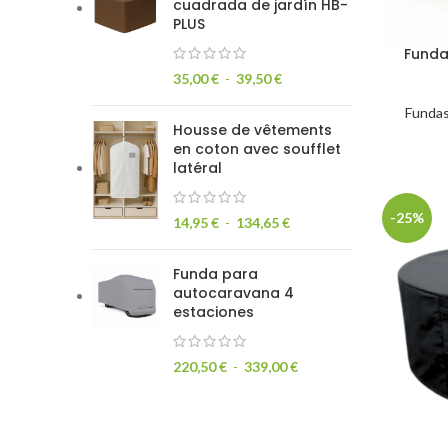
cuadrada de jardín HB-
PLUS
Funda
35,00
€
-
39,50
€
Fundas
Housse de vêtements
en coton avec soufflet
latéral
-25%
14,95
€
-
134,65
€
Funda para
autocaravana 4
estaciones
220,50
€
-
339,00
€