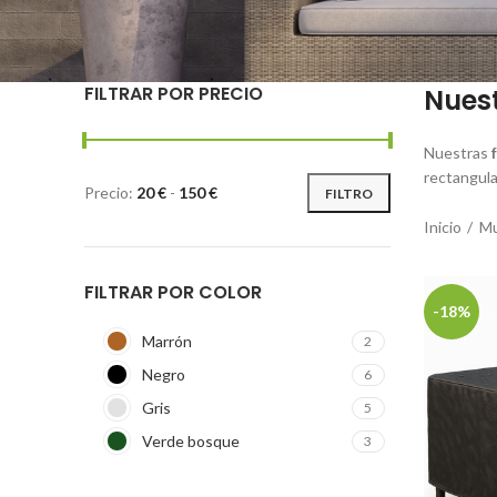
FILTRAR POR PRECIO
Nuest
Nuestras
rectangula
Precio:
20 €
-
150 €
FILTRO
Inicio
Mu
FILTRAR POR COLOR
-18%
Marrón
2
Negro
6
Gris
5
Verde bosque
3