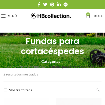
0
MENÚ
0,00
€
Fundas para
cortacéspedes
Categorías
Inicio
Aficiones de bricolaje
Fundas para cortacéspedes
2 resultados mostrados
Mostrar filtros