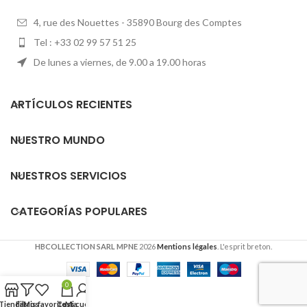
4, rue des Nouettes - 35890 Bourg des Comptes
Tel : +33 02 99 57 51 25
De lunes a viernes, de 9.00 a 19.00 horas
ARTÍCULOS RECIENTES
NUESTRO MUNDO
NUESTROS SERVICIOS
CATEGORÍAS POPULARES
HBCOLLECTION SARL MPNE
2026
Mentions légales
. L'esprit breton.
0
Tienda
Filtros
Mis favoritos
Cesta
Mi cuenta