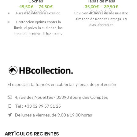
Coches
Tapas de mesa
49,50
€
-
74,50
€
35,00
€
-
39,50
€
Para uso interior y exterior.
Envío en 48 horas desde nuestro
almacén de Rennes Entrega 3-5
Protección óptima contra la
días laborables
lluvia, el polvo, la suciedad, las
heladas, la nieve, la luz solar y
el aire salado...
El especialista francés en cubiertas y lonas de protección
4, rue des Nouettes - 35890 Bourg des Comptes
Tel : +33 02 99 57 51 25
De lunes a viernes, de 9.00 a 19.00 horas
ARTÍCULOS RECIENTES