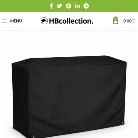
0
MENÚ
0,00
€