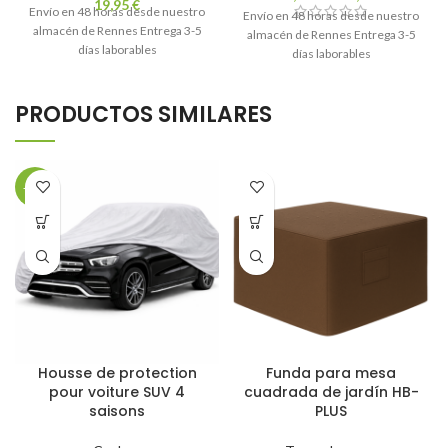
19,95
€
Envío en 48 horas desde nuestro
Envío en 48 horas desde nuestro
almacén de Rennes Entrega 3-5
almacén de Rennes Entrega 3-5
días laborables
días laborables
PRODUCTOS SIMILARES
-34%
Housse de protection
Funda para mesa
pour voiture SUV 4
cuadrada de jardín HB-
saisons
PLUS