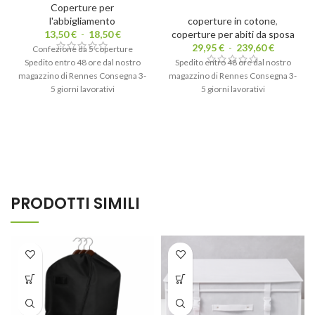
Coperture per
l'abbigliamento
coperture in cotone
,
13,50
€
-
18,50
€
coperture per abiti da sposa
29,95
€
-
239,60
€
Confezione da 5 coperture
Spedito entro 48 ore dal nostro
Spedito entro 48 ore dal nostro
magazzino di Rennes Consegna 3-
magazzino di Rennes Consegna 3-
5 giorni lavorativi
5 giorni lavorativi
PRODOTTI SIMILI