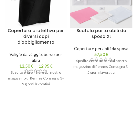
Copertura protettiva per
Scatola porta abiti da
diversi capi
sposa XL
d'abbigliamento
Coperture per abiti da sposa
Valigie da viaggio
,
borse per
57,50
€
abiti
Spedito entro 48 ore dal nostro
12,50
€
-
12,95
€
magazzino di Rennes Consegna 3-
Spedito entro 48 ore dal nostro
5 giorni lavorativi
magazzino di Rennes Consegna 3-
5 giorni lavorativi