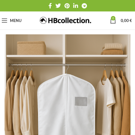
0
MENU
0,00
€