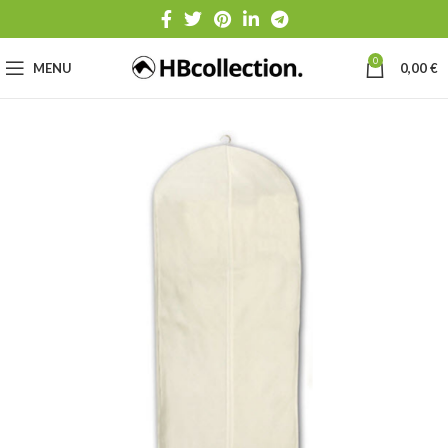
0
MENU
0,00
€