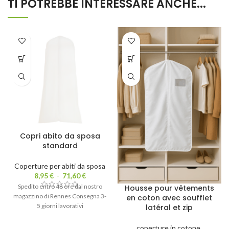
TI POTREBBE INTERESSARE ANCHE...
Copri abito da sposa
standard
Coperture per abiti da sposa
8,95
€
-
71,60
€
Spedito entro 48 ore dal nostro
Housse pour vêtements
magazzino di Rennes Consegna 3-
en coton avec soufflet
5 giorni lavorativi
latéral et zip
coperture in cotone
,