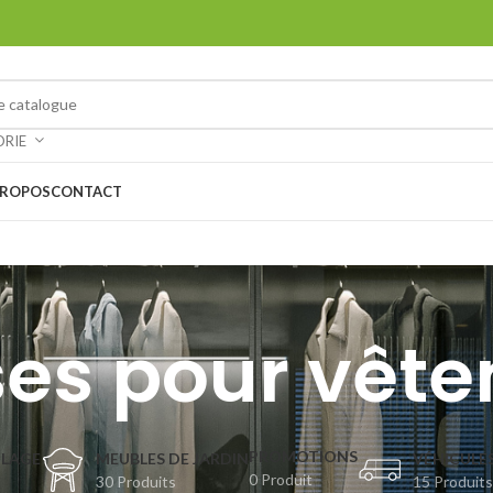
ORIE
PROPOS
CONTACT
es pour vêt
PROMOTIONS
OLAGE
MEUBLES DE JARDIN
VÉHICULES
0 Produit
30 Produits
15 Produits