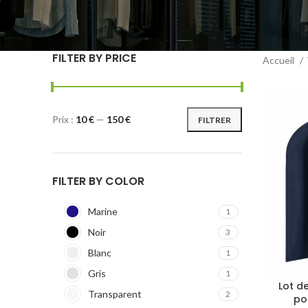
FILTER BY PRICE
Accueil
Prix :
10 €
—
150 €
FILTRER
FILTER BY COLOR
Marine
1
Noir
3
Blanc
1
Gris
1
Lot d
Transparent
2
po