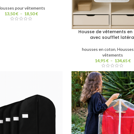
ousses pour vêtements
13,50
€
–
18,50
€
Housse de vêtements en
avec soufflet latéra
housses en coton
,
Housses
vêtements
14,95
€
–
134,65
€