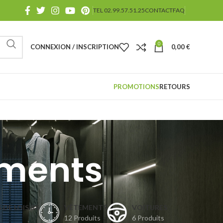
TEL 02.99.57.51.25
CONTACT
FAQ
0
CONNEXION / INSCRIPTION
0,00
€
PROMOTIONS
RETOURS
ements
 DE LOISIRS
VÊTEMENTS
VOITURES
12 Produits
6 Produits