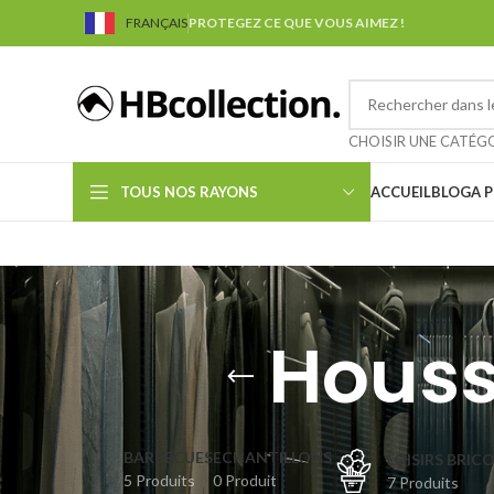
FRANÇAIS
PROTEGEZ CE QUE VOUS AIMEZ !
CHOISIR UNE CATÉG
TOUS NOS RAYONS
ACCUEIL
BLOG
A 
Houss
BARBECUES
ECHANTILLONS
LOISIRS BRIC
5 Produits
0 Produit
7 Produits