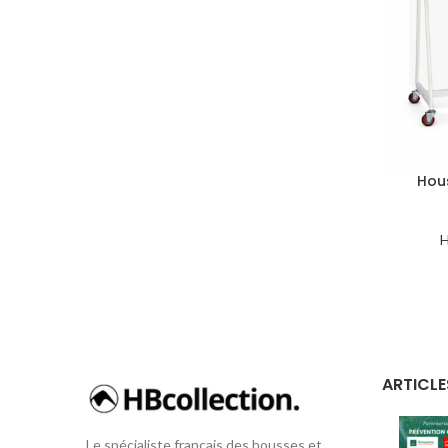
Hous
H
ARTICLE
Le spécialiste français des housses et