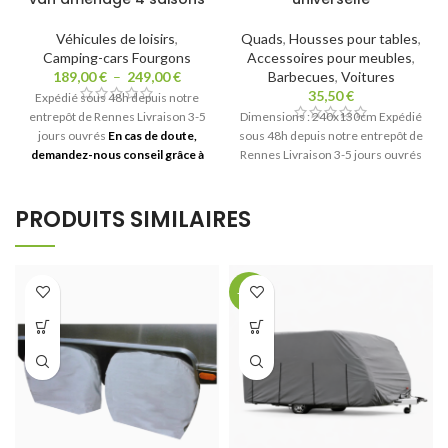
Véhicules de loisirs
,
Quads
,
Housses pour tables
,
Camping-cars Fourgons
Accessoires pour meubles
,
189,00
€
–
249,00
€
Barbecues
,
Voitures
35,50
€
Expédié sous 48h depuis notre
entrepôt de Rennes Livraison 3-5
Dimensions : 240x130cm Expédié
jours ouvrés
En cas de doute,
sous 48h depuis notre entrepôt de
demandez-nous conseil grâce à
Rennes Livraison 3-5 jours ouvrés
notre
formulaire en ligne
PRODUITS SIMILAIRES
-32%