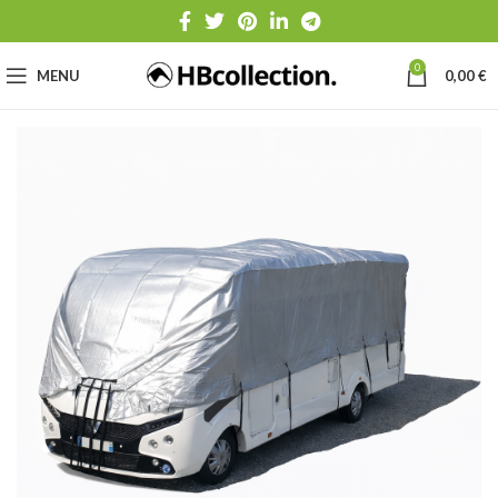
0
MENU
0,00
€