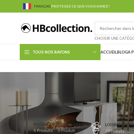
FRANÇAIS
PROTEGEZ CE QUE VOUS AIMEZ !
CHOISIR UNE CATÉG
TOUS NOS RAYONS
ACCUEIL
BLOG
A 
BARBECUES
ECHANTILLONS
LOISIRS BRIC
5 Produits
0 Produit
7 Produits