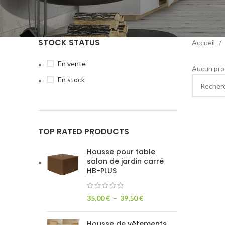
STOCK STATUS
Accueil
En vente
Aucun prod
En stock
TOP RATED PRODUCTS
Housse pour table
salon de jardin carré
HB-PLUS
35,00
€
–
39,50
€
Housse de vêtements