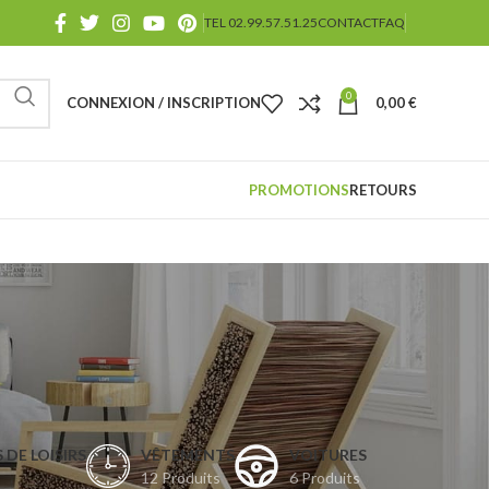
TEL 02.99.57.51.25
CONTACT
FAQ
0
CONNEXION / INSCRIPTION
0,00
€
PROMOTIONS
RETOURS
 DE LOISIRS
VÊTEMENTS
VOITURES
12 Produits
6 Produits