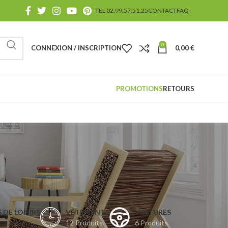
TEL 02.99.57.51.25
CONTACT
FAQ
0
CONNEXION / INSCRIPTION
0,00
€
PROMOTIONS
RETOURS
 DE LOISIRS
VÊTEMENTS
VOITURES
12 Produits
6 Produits