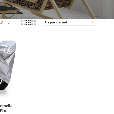
18
24
erselle
irst