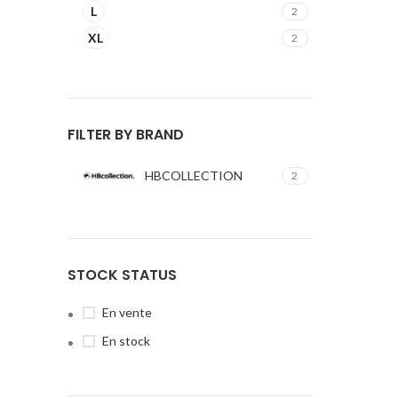
L
2
XL
2
FILTER BY BRAND
HBCOLLECTION
2
STOCK STATUS
En vente
En stock