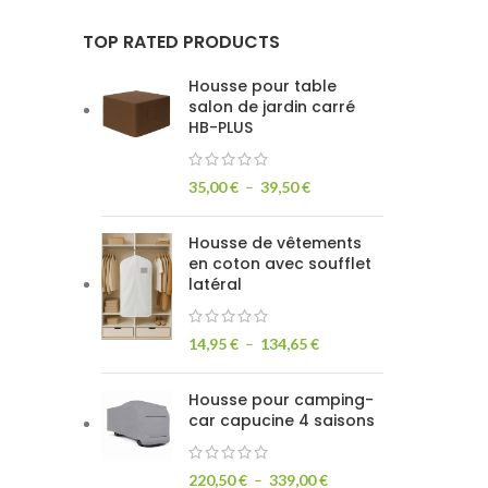
TOP RATED PRODUCTS
Housse pour table
salon de jardin carré
HB-PLUS
35,00
€
–
39,50
€
Housse de vêtements
en coton avec soufflet
latéral
14,95
€
–
134,65
€
Housse pour camping-
car capucine 4 saisons
220,50
€
–
339,00
€