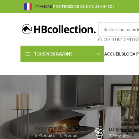
FRANÇAIS
PROTEGEZ CE QUE VOUS AIMEZ !
CHOISIR UNE CATÉG
TOUS NOS RAYONS
ACCUEIL
BLOG
A 
BARBECUES
ECHANTILLONS
LOISIRS BRIC
5 Produits
0 Produit
7 Produits