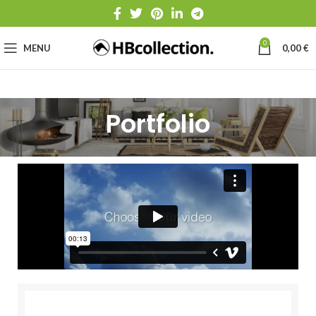
0
MENU
0,00
€
Portfolio