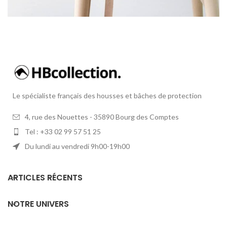
A LACUS BIBENDUM PULVINAR
FURNITURE
Le spécialiste français des housses et bâches de protection
4, rue des Nouettes - 35890 Bourg des Comptes
Tel : +33 02 99 57 51 25
Du lundi au vendredi 9h00-19h00
ARTICLES RÉCENTS
NOTRE UNIVERS