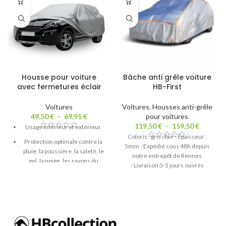
Housse pour voiture
Bâche anti grêle voiture
avec fermetures éclair
HB-First
Voitures
Voitures
,
Housses anti-grêle
49,50
€
–
69,95
€
pour voitures
119,50
€
–
159,50
€
Usage intérieur et extérieur.
Coloris : gris clair - Épaisseur :
Protection optimale contre la
5mm - Expédié sous 48h depuis
pluie, la poussière, la saleté, le
notre entrepôt de Rennes
gel, la neige, les rayons du
- Livraison 3-5 jours ouvrés
soleil et l'air salé...
Livraison sous 5 jours ouvrés.