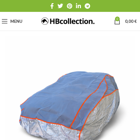
0
MENU
0,00
€