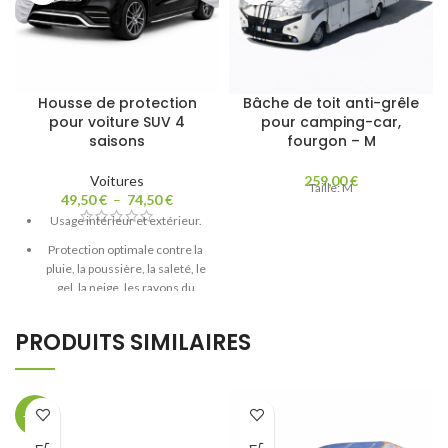
Housse de protection
Bâche de toit anti-grêle
pour voiture SUV 4
pour camping-car,
saisons
fourgon – M
Voitures
259,00
€
Taille: M
49,50
€
–
74,50
€
Usage intérieur et extérieur.
Protection optimale contre la
pluie, la poussière, la saleté, le
gel, la neige, les rayons du
soleil et l'air salé...
PRODUITS SIMILAIRES
-29%