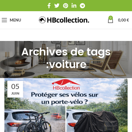
0
MENU
0,00
€
Archives de tags
:voiture
05
JUIN