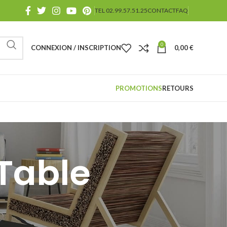
TEL 02.99.57.51.25
CONTACT
FAQ
0
CONNEXION / INSCRIPTION
0,00
€
PROMOTIONS
RETOURS
:Table