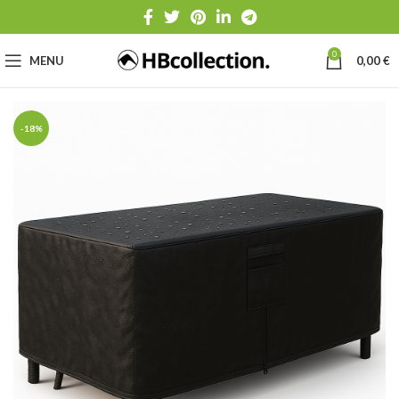
0
MENU
0,00
€
-18%