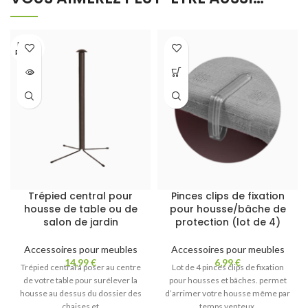
EN RU
PTURE
Trépied central pour
Pinces clips de fixation
housse de table ou de
pour housse/bâche de
salon de jardin
protection (lot de 4)
Accessoires pour meubles
Accessoires pour meubles
14,99
€
6,99
€
Trépied central à poser au centre
Lot de 4 pinces clips de fixation
de votre table pour surélever la
pour housses et bâches. permet
housse au dessus du dossier des
d’arrimer votre housse même par
chaises et
temps venteux.